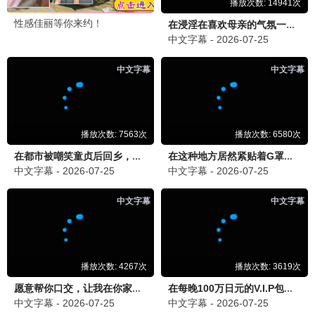
乘风破浪2025
2024
旅行慢综艺
5G热力 8.2
极速观看
歌手2026
2024